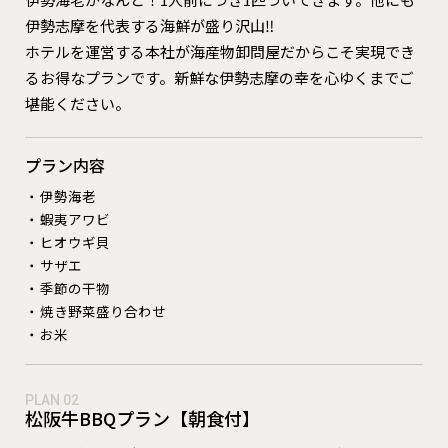
伊勢志摩を代表する海鮮が盛り沢山‼︎
ホテルを運営する本社が海産物卸問屋だからこそ実現でき
るお得なプランです。新鮮な伊勢志摩の幸を心ゆくまでご
堪能ください。
プラン内容
伊勢海老
蝦夷アワビ
ヒオウギ貝
サザエ
季節の干物
焼き野菜盛り合わせ
お米
❮
❯
PLAN 02
松阪牛BBQプラン【朝食付】