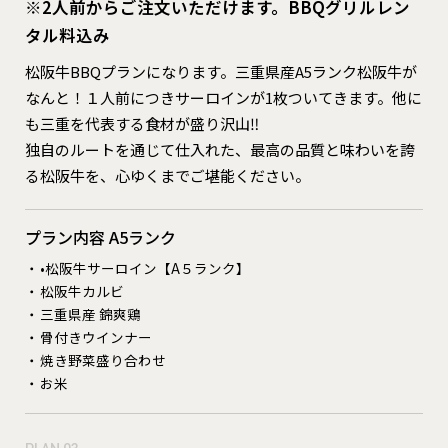
※2人前からご注文いただけます。BBQグリルレン
タル料込み
松阪牛BBQプランになります。三重県産A5ランク松阪牛が
なんと！１人前につきサーロインが1枚ついてきます。他に
も三重を代表する食材が盛り沢山‼︎
独自のルートを通じて仕入れた、最高の品質と味わいを誇
る松阪牛を、心ゆくまでご堪能ください。
プラン内容 A5ランク
•松阪牛サーロイン【A５ランク】
松阪牛カルビ
三重県産 錦爽鶏
骨付きウインナー
焼き野菜盛り合わせ
お米
❮
❯